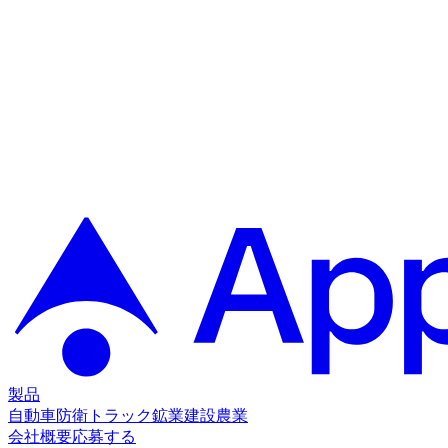
製品
自動車
防衛
トラック
鉱業
建設
農業
会社概要
応募する