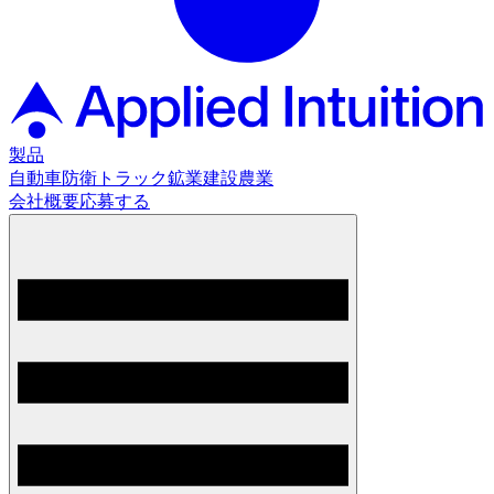
製品
自動車
防衛
トラック
鉱業
建設
農業
会社概要
応募する