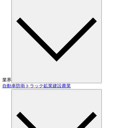
業界
自動車
防衛
トラック
鉱業
建設
農業