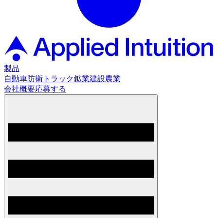
製品
自動車
防衛
トラック
鉱業
建設
農業
会社概要
応募する