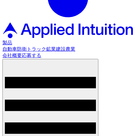
製品
自動車
防衛
トラック
鉱業
建設
農業
会社概要
応募する