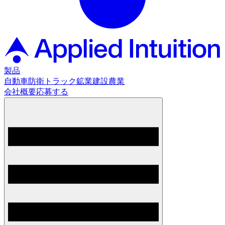
製品
自動車
防衛
トラック
鉱業
建設
農業
会社概要
応募する