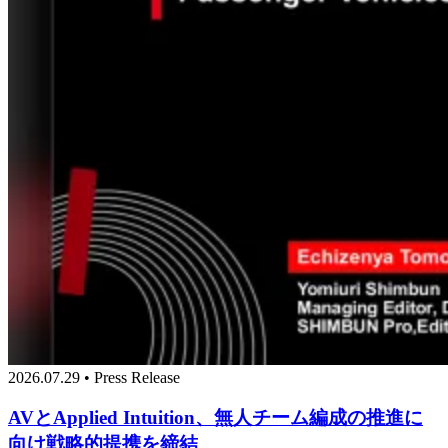
2026.07.29 • Press Release
AVとApplied Intuition、無人チーム編成の推進に
向け戦略的提携を締結