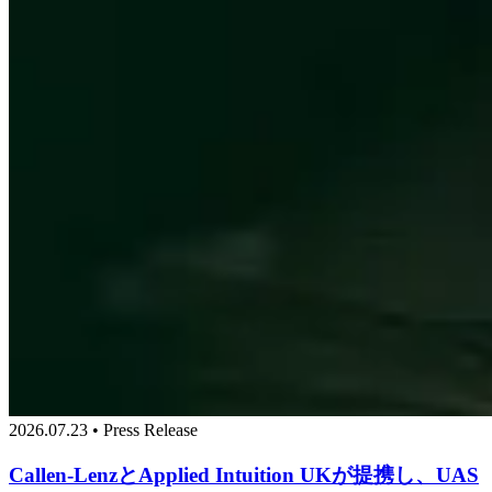
2026.07.23 • Press Release
Callen-LenzとApplied Intuition UKが提携し、UAS