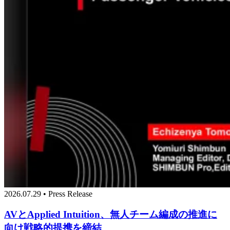
2026.07.29 • Press Release
AVとApplied Intuition、無人チーム編成の推進に
向け戦略的提携を締結