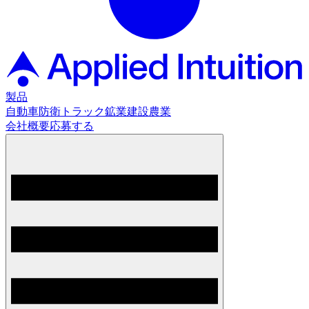
製品
自動車
防衛
トラック
鉱業
建設
農業
会社概要
応募する