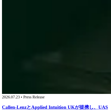
2026.07.23 • Press Release
Callen-LenzとApplied Intuition UKが提携し、UAS