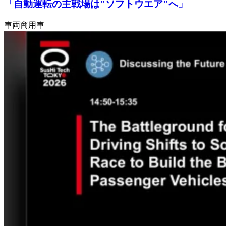
「自動運転の主戦場は"ソフトウエア"へ」
車両
商用車