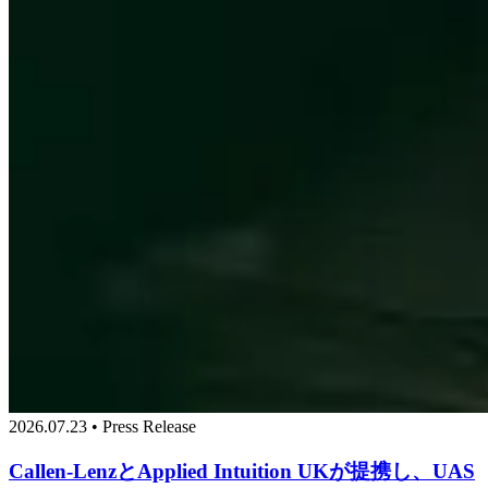
2026.07.23 • Press Release
Callen-LenzとApplied Intuition UKが提携し、UAS