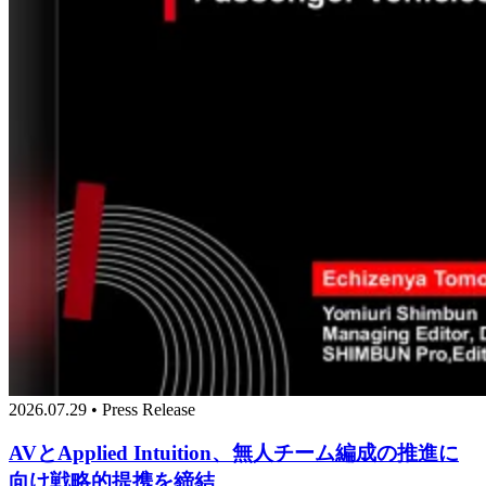
2026.07.29 • Press Release
AVとApplied Intuition、無人チーム編成の推進に
向け戦略的提携を締結