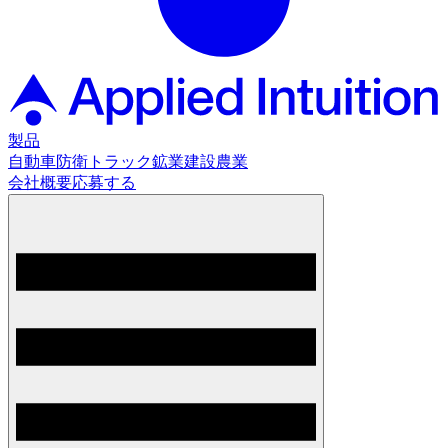
製品
自動車
防衛
トラック
鉱業
建設
農業
会社概要
応募する