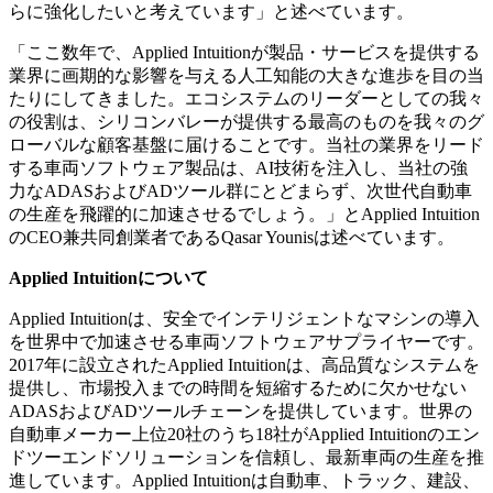
らに強化したいと考えています」と述べています。
「ここ数年で、Applied Intuitionが製品・サービスを提供する
業界に画期的な影響を与える人工知能の大きな進歩を目の当
たりにしてきました。エコシステムのリーダーとしての我々
の役割は、シリコンバレーが提供する最高のものを我々のグ
ローバルな顧客基盤に届けることです。当社の業界をリード
する車両ソフトウェア製品は、AI技術を注入し、当社の強
力なADASおよびADツール群にとどまらず、次世代自動車
の生産を飛躍的に加速させるでしょう。」とApplied Intuition
のCEO兼共同創業者であるQasar Younisは述べています。
Applied Intuitionについて
Applied Intuitionは、安全でインテリジェントなマシンの導入
を世界中で加速させる車両ソフトウェアサプライヤーです。
2017年に設立されたApplied Intuitionは、高品質なシステムを
提供し、市場投入までの時間を短縮するために欠かせない
ADASおよびADツールチェーンを提供しています。世界の
自動車メーカー上位20社のうち18社がApplied Intuitionのエン
ドツーエンドソリューションを信頼し、最新車両の生産を推
進しています。Applied Intuitionは自動車、トラック、建設、