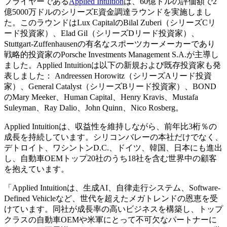
プライヤーである
Applied Intuition
は、60億ドルの評価額で2
億5000万ドルのシリーズE資金調達ラウンドを実施しまし
た。このラウンドはLux CapitalのBilal Zuberi（シリーズCリ
ード投資家）、Elad Gil（シリーズDリード投資家）、
Stuttgart-Zuffenhausenの有名なスポーツカーメーカーであり
戦略的投資家のPorsche Investments Management S.A.が主導し
ました。Applied Intuitionは以下の新規および既存投資家も発
表しました： Andreessen Horowitz（シリーズAリード投資
家）、General Catalyst（シリーズBリード投資家）、BOND
のMary Meeker、Human Capital、Henry Kravis、Mustafa
Suleyman、Ray Dalio、John Quinn、Nico Rosberg。
Applied Intuitionは、収益性を維持しながら、前年比3桁％の
成長を持続しています。シリコンバレーの本社だけでなく、
デトロイト、ワシントンD.C.、ドイツ、韓国、日本にも進出
し、自動車OEMトップ20社のうち18社を含む世界中の顧客
を抱えています。
「Applied Intuitionは、生成AI、自律走行システム、Software-
Defined Vehicleなど、世代を超えたメガトレンドの恩恵を受
けています。同社が成長率の高いビジネスを構築し、トップ
クラスの自動車OEMや米軍にとって不可欠なパートナーに