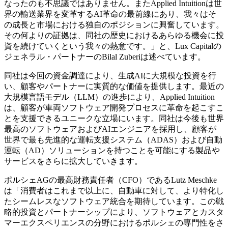
なったのも不思議ではありません。またApplied Intuitionは世
界の輸送業界を変革するAI革命の最前線にあり、我々はそ
の成長と市場における独自のポジションに興奮しています。
その何よりの証拠は、同社の歴史におけるあらゆる機会に投
資を続けていくという我々の熱意です。」と、Lux Capitalの
ジェネラル・パートナーのBilal Zuberiは述べています。
同社は今回の資金調達により、生成AIに大規模な投資を行
い、顧客やパートナーに実質的な価値を提供します。最近の
大規模言語モデル（LLM）の進歩により、Applied Intuition
は、顧客が車両ソフトウェア開発プロセスに革命を起こすこ
とを支援できるユニークな立場にいます。同社は今後も世界
最高のソフトウェアおよびAIエンジニアを採用し、顧客が
世界で最も先進的な運転支援システム（ADAS）および自動
運転（AD）ソリューションを持つことを可能にする製品や
サービスをさらに拡大していきます。
ポルシェAGの最高財務責任者（CFO）であるLutz Meschke
は「消費者はこれまで以上に、自動車に対して、より特化し
たシームレスなソフトウェア統合を期待しています。この戦
略的投資とパートナーシップにより、ソフトウェアとカスタ
マーエクスペリエンスの分野におけるポルシェの専門性をさ