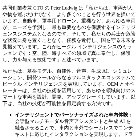
共同創業者兼 CTO の Peter Ludwig は「私たちは、車両が人
や物を運ぶだけでなく、より多くのことを行う世界を描いて
います。自動車、軍事用ドローン、重機など、あらゆる車両
が、ニーズを予測し、最も重要なものを保護するインテリジ
ェンスシステムとなるのです。そして、私たちの兵士が危険
な状況に身を置くことなく、任務を遂行し、国を守る未来を
見据えています。これがビークル インテリジェンスのミッ
ションです：空、陸、海すべての領域で真に奉仕し、保護
し、力を与える技術です」と述べています。
私たちは、基盤モデル、自律性、音声、生成 AI、シミュレ
ーション、開発ツールからなるフルスタックエコシステムで
ビークル インテリジェンスを実現しています。OEM とオペ
レーターは、当社の技術を活用して、あらゆる領域向けのス
マートな車両を設計、開発、アップグレードしています。以
下は、当社の技術が可能性を再定義する方法です。
インテリジェントでパーソナライズされた車内体験：
会話型マルチモーダル音声アシスタントと生成 AI を
融合させることで、車内と車外でシームレスでコンテ
キストに応じたインタラクションを実現します。ドラ