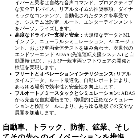
イバーと乗客は自然な音声コマンド、プロアクティブ
な安全アドバイス、リアルタイムの推奨事項、ダイナ
ミックなコンテンツ、自動化されたタスクを享受で
き、システムは設定、ルート、エンターテインメント
をパーソナライズします。
高度なドライバー支援と安全：
大規模なデータとML
インフラ、ニューラルシミュレーション、AI エージェ
ント、および車両全体テストを組み合わせ、次世代の
エンドツーエンド ADAS (先進運転支援システム) と自
動運転 (AD) 、および一般車両ソフトウェアの開発と
検証を実現します。
フリートとオペレーションインテリジェンス:
リアル
タイムデータ、ルート最適化、自動レポートにより、
あらゆる場所で効率性と安全性を向上します。
フルオートノミースタックとシミュレーション:
ADAS
から完全な自動運転まで、物理的に正確なシミュレー
ションと検証ツールにより、あらゆる地形での安全な
展開を加速します。
自動車、トラック、防衛、鉱業、そし
てその先へのイノベーションを推進