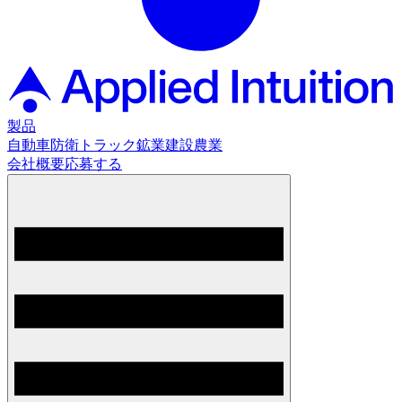
製品
自動車
防衛
トラック
鉱業
建設
農業
会社概要
応募する