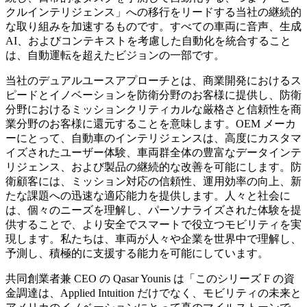
クルインテリジェンス」への移行をリードする当社の継続的
な取り組みを加速するものです。すべての車両に音声、生成
AI、およびコンテキストを考慮した自動化を統合すること
は、自動運転を超えたビジョンの一部です。
当社のデュアルユースアプローチとは、商業開発におけるス
ピードとイノベーションを防衛分野のお客様に提供し、防衛
分野におけるミッションクリティカルな厳格さと信頼性を商
業分野のお客様に還元することを意味します。OEM メーカ
ーにとって、自動車のインテリジェンスは、高度にカスタマ
イズされたユーザー体験、車両群全体の豊富なデータインテ
リジェンス、および製品の継続的な改善を可能にします。防
衛顧客には、ミッション対応の信頼性、運用効率の向上、新
たな課題への迅速な適応能力を提供します。人々と社会に
は、個々のニーズを理解し、パーソナライズされた体験を提
供することで、より安全でスマートで役立つモビリティを実
現します。私たちは、車両が人々や企業を世界中で理解し、
予測し、積極的に支援する能力を可能にしています。
共同創業者兼 CEO の Qasar Younis は「このシリーズ F の資
金調達は、Applied Intuition だけでなく、モビリティの未来と