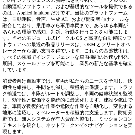
このインテリジェンスの新時代を切り拓く、ビークル OS、
自動運転ソフトウェア、および基礎的なツールを提供できる
のは、Applied Intuition だけです。当社のプラットフォーム
は、自動運転、音声、生成 AI、および開発者向けツールを
融合しており、乗用車から軍用車両まで、あらゆる車両が、
あらゆる環境で感知、判断、行動を行うことを可能にしま
す。当社のモジュール式ビークル OS と高度な自動運転ソフ
トウェアへの最近の製品リリースは、OEM とフリートオペ
レーターから強い支持を得ています。これらの基盤技術は、
すべての領域でインテリジェントな車両機能の迅速な開発、
展開、スケールアップを可能にし、業界の新たな基準を確立
しています。
消費者向け自動車では、車両が私たちのニーズを予測し、快
適性を維持し、手間を削減し、積極的に保護します。トラッ
ク輸送では、車隊がルートを調整し、車両の健康状態を監視
し、効率性と稼働率を継続的に最適化します。建設や鉱山で
は、車両が反復的な作業や危険な作業を自動化し、変化する
地形に適応し、オペレーターを積極的に支援します。防衛分
野では、無人システムが有人資産と協働し、ミッションコン
テキストを統合し、ネットワーク外でのナビゲーションを実
現します。