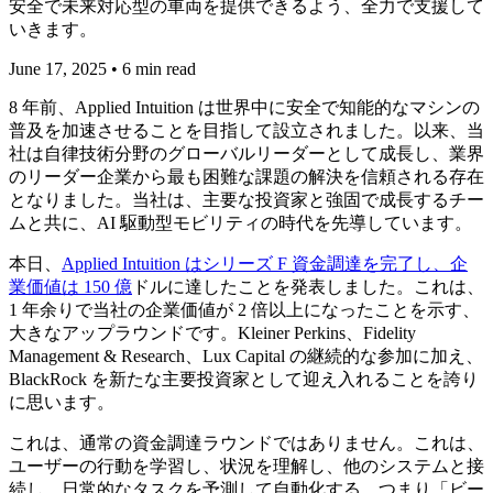
安全で未来対応型の車両を提供できるよう、全力で支援して
いきます。
June 17, 2025 • 6 min read
8 年前、Applied Intuition は世界中に安全で知能的なマシンの
普及を加速させることを目指して設立されました。以来、当
社は自律技術分野のグローバルリーダーとして成長し、業界
のリーダー企業から最も困難な課題の解決を信頼される存在
となりました。当社は、主要な投資家と強固で成長するチー
ムと共に、AI 駆動型モビリティの時代を先導しています。
本日、
Applied Intuition はシリーズ F 資金調達を完了し、企
業価値は 150 億
ドルに達したことを発表しました。これは、
1 年余りで当社の企業価値が 2 倍以上になったことを示す、
大きなアップラウンドです。Kleiner Perkins、Fidelity
Management & Research、Lux Capital の継続的な参加に加え、
BlackRock を新たな主要投資家として迎え入れることを誇り
に思います。
これは、通常の資金調達ラウンドではありません。これは、
ユーザーの行動を学習し、状況を理解し、他のシステムと接
続し、日常的なタスクを予測して自動化する、つまり「ビー