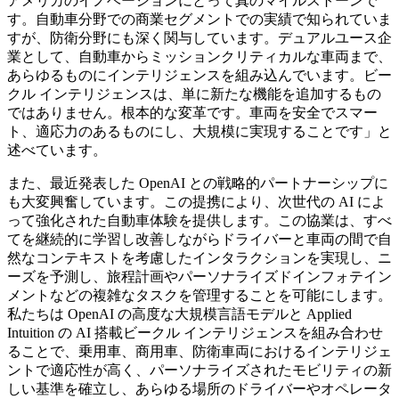
アメリカのイノベーションにとって真のマイルストーンで
す。自動車分野での商業セグメントでの実績で知られていま
すが、防衛分野にも深く関与しています。デュアルユース企
業として、自動車からミッションクリティカルな車両まで、
あらゆるものにインテリジェンスを組み込んでいます。ビー
クル インテリジェンスは、単に新たな機能を追加するもの
ではありません。根本的な変革です。車両を安全でスマー
ト、適応力のあるものにし、大規模に実現することです」と
述べています。
また、最近発表した OpenAI との戦略的パートナーシップに
も大変興奮しています。この提携により、次世代の AI によ
って強化された自動車体験を提供します。この協業は、すべ
てを継続的に学習し改善しながらドライバーと車両の間で自
然なコンテキストを考慮したインタラクションを実現し、ニ
ーズを予測し、旅程計画やパーソナライズドインフォテイン
メントなどの複雑なタスクを管理することを可能にします。
私たちは OpenAI の高度な大規模言語モデルと Applied
Intuition の AI 搭載ビークル インテリジェンスを組み合わせ
ることで、乗用車、商用車、防衛車両におけるインテリジェ
ントで適応性が高く、パーソナライズされたモビリティの新
しい基準を確立し、あらゆる場所のドライバーやオペレータ