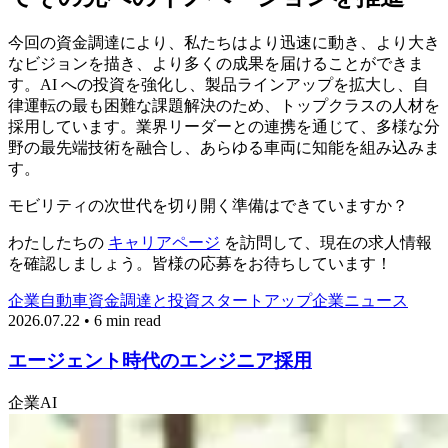
今回の資金調達により、私たちはより迅速に動き、より大き
なビジョンを描き、より多くの成果を届けることができま
す。AI への投資を強化し、製品ラインアップを拡大し、自
律運転の最も困難な課題解決のため、トップクラスの人材を
採用しています。業界リーダーとの連携を通じて、多様な分
野の最先端技術を融合し、あらゆる車両に知能を組み込みま
す。
モビリティの次世代を切り開く準備はできていますか？
わたしたちの
キャリアページ
を訪問して、現在の求人情報
を確認しましょう。皆様の応募をお待ちしています！
企業
自動車
資金調達と投資
スタートアップ
企業ニュース
2026.07.22 • 6 min read
エージェント時代のエンジニア採用
企業
AI