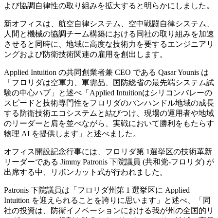
よび協調自律性の取り組みを拡大すると明らかにしました。
新オフィスは、航空自律システム、空中戦闘自律システム、
人間と機械の協調チーム構築における同社の取り組みを加速
させると同時に、地域に高度な技術力を要するエンジニアリ
ングおよび防衛技術関連の雇用を創出します。
Applied Intuition の共同創業者兼 CEO である Qasar Younis は
「フロリダは空軍力、軍需品、国防総省の最先端システム試
験の中心ハブ」と述べ「Applied Intuitionはシリコンバレーの
スピードと技術専門性をフロリダのパンハンドル地域の成長
する防衛技術エコシステムと結びつけ、現場の運用者や地域
のリーダーと肩を並べながら、実戦において勝利をもたらす
物理 AI を提供します」と述べました。
オフィス開設記念行事には、フロリダ第 1選挙区の技術革新
リーダーである Jimmy Patronis 下院議員 (共和党-フロリダ) が
出席する中、リボンカット式が行われました。
Patronis 下院議員は「フロリダ州第 1 選挙区に Applied
Intuition を迎えられることを誇りに思います」と述べ、「同
社の投資は、防衛イノベーションにおける我が州の全国的リ