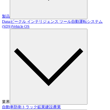
製品
Dana
ビークル インテリジェンス ツール
自動運転システム
(SDS)
Vehicle OS
業界
自動車
防衛
トラック
鉱業
建設
農業