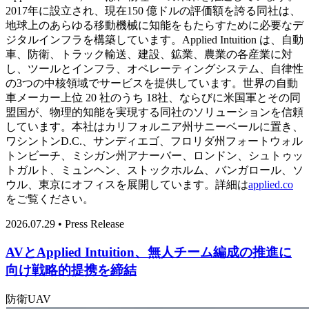
2017年に設立され、現在150 億ドルの評価額を誇る同社は、
地球上のあらゆる移動機械に知能をもたらすために必要なデ
ジタルインフラを構築しています。Applied Intuition は、自動
車、防衛、トラック輸送、建設、鉱業、農業の各産業に対
し、ツールとインフラ、オペレーティングシステム、自律性
の3つの中核領域でサービスを提供しています。世界の自動
車メーカー上位 20 社のうち 18社、ならびに米国軍とその同
盟国が、物理的知能を実現する同社のソリューションを信頼
しています。本社はカリフォルニア州サニーベールに置き、
ワシントンD.C.、サンディエゴ、フロリダ州フォートウォル
トンビーチ、ミシガン州アナーバー、ロンドン、シュトゥッ
トガルト、ミュンヘン、ストックホルム、バンガロール、ソ
ウル、東京にオフィスを展開しています。詳細は
applied.co
をご覧ください。
2026.07.29 • Press Release
AVとApplied Intuition、無人チーム編成の推進に
向け戦略的提携を締結
防衛
UAV