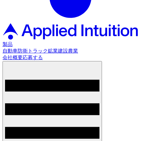
製品
自動車
防衛
トラック
鉱業
建設
農業
会社概要
応募する