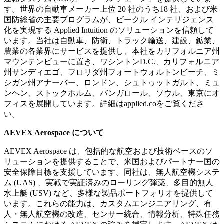
す。世界の自動車メーカー上位 20 社のうち18 社、および米
国防総省の主要プログラムが、ビークル インテリジェンス
化を実現する Applied Intuition のソリューションを信頼して
います。当社は自動車、防衛、トラック輸送、建設、鉱業、
農業の各業界にサービスを提供し、本社をカリフォルニア州
マウンテンビューに置き、ワシントンD.C.、カリフォルニア
州サンディエゴ、フロリダ州フォートウォルトンビーチ、ミ
シガン州アナーバー、ロンドン、シュトゥットガルト、ミュ
ンヘン、ストックホルム、バンガロール、ソウル、東京にオ
フィスを展開しています。詳細はapplied.coをご覧くださ
い。
AEVEX Aerospace について
AEVEX Aerospace は、包括的な航空および技術ベースのソ
リューションを提供することで、米国およびパートナー国の
安全保障目標を支援しています。同社は、無人航空機システ
ム (UAS) 、実戦で実証済みのローリング弾薬、多目的無人
水上艇 (USV) など、多様な製品ポートフォリオを提供して
います。これらの能力は、カスタムエンジニアリング、有
人・無人航空機の改造、センサー統合、情報分析、特殊任務