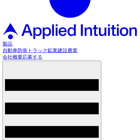
製品
自動車
防衛
トラック
鉱業
建設
農業
会社概要
応募する