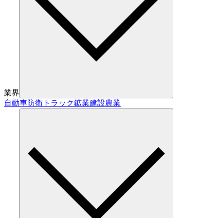
業界
自動車
防衛
トラック
鉱業
建設
農業