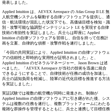
発表しました。
Applied Intuition は、AEVEX Aerospace の Atlas Group II LE 無
人航空機システムを駆動する自律ソフトウェアを提供し、通
信・航法環境が混乱した状況下でも、高価値目標を検知・識
別・攻撃可能な協調型インテリジェント LE を実現する自律
技術の有効性を実証しました。兵士らは即座に Applied
Intuition の自律ソフトウェアを習得し、自信を持って任務計
画を立案、自律的な偵察・攻撃作戦を遂行しました。
「今回の共同実証により、Applied Intuition の自律ソフトウェ
アの信頼性と即時的な実用性が証明されました」と、
Applied Intuition のゼネラルマネージャー、Jason Brown は述
べました。「AEVEX Aerospace が当社の技術を迅速に統合
できるようにすることで、自律技術が任務の成功を加速し、
兵士の認知負荷を軽減し、陸軍の近代化目標を推進する方法
を実証しました」
実証試験では複数の航空機が同時に発進され、制御が
Applied Intuition の自律ソフトウェアに引き継がれた後、シス
テムは複数の任務を遂行し、複数プラットフォームにわたる
複雑な群操作を管理するとともに、兵士と連携して目標任務