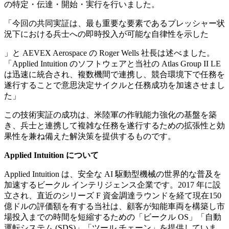
の特定・伝達・開始・実行を行いました。
「今回の共同実証は、最も重要な要素であるプレッシャー状
況下における兵士への即時投入が可能な自律性を示した
」と AEVEX Aerospace の Roger Wells 社長は述べました。
「Applied Intuition のソフトウェアと当社の Atlas Group II LE
は迅速に統合され、複数機間で連携し、競合環境下で任務を
遂行することで意思決定サイクルと任務成功を加速させまし
た」
この技術実証の成功は、米陸軍の作戦能力強化の基盤を築
き、兵士と連携して複雑な任務を遂行するための拡張性と効
果性を兼ね備えた解決策を提供するものです。
Applied Intuition について
Applied Intuition は、安全な AI 駆動型機械の世界的な普及を
加速するビークル インテリジェンス企業です。2017 年に設
立され、直近のシリーズ F 資金調達ラウンドを経て現在150
億ドルの評価額を有する当社は、顧客が知能車両を構築し市
場投入までの時間を短縮するための「ビークル OS」「自動
運転システム (SDS)」「ツール チェーン」を提供していま