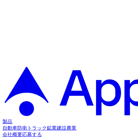
製品
自動車
防衛
トラック
鉱業
建設
農業
会社概要
応募する