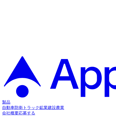
製品
自動車
防衛
トラック
鉱業
建設
農業
会社概要
応募する