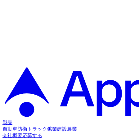
製品
自動車
防衛
トラック
鉱業
建設
農業
会社概要
応募する