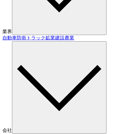
業界
自動車
防衛
トラック
鉱業
建設
農業
会社