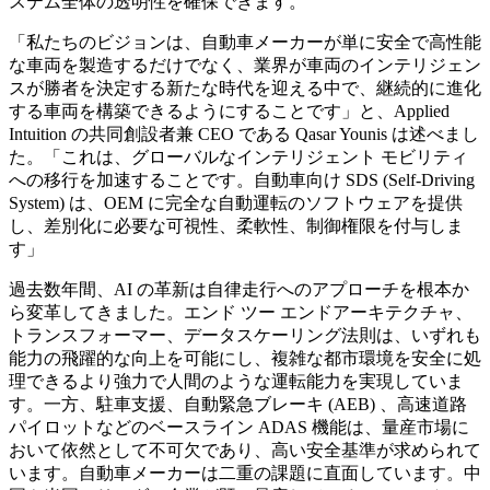
ステム全体の透明性を確保できます。
「私たちのビジョンは、自動車メーカーが単に安全で高性能
な車両を製造するだけでなく、業界が車両のインテリジェン
スが勝者を決定する新たな時代を迎える中で、継続的に進化
する車両を構築できるようにすることです」と、Applied
Intuition の共同創設者兼 CEO である Qasar Younis は述べまし
た。「これは、グローバルなインテリジェント モビリティ
への移行を加速することです。自動車向け SDS (Self-Driving
System) は、OEM に完全な自動運転のソフトウェアを提供
し、差別化に必要な可視性、柔軟性、制御権限を付与しま
す」
過去数年間、AI の革新は自律走行へのアプローチを根本か
ら変革してきました。エンド ツー エンドアーキテクチャ、
トランスフォーマー、データスケーリング法則は、いずれも
能力の飛躍的な向上を可能にし、複雑な都市環境を安全に処
理できるより強力で人間のような運転能力を実現していま
す。一方、駐車支援、自動緊急ブレーキ (AEB) 、高速道路
パイロットなどのベースライン ADAS 機能は、量産市場に
おいて依然として不可欠であり、高い安全基準が求められて
います。自動車メーカーは二重の課題に直面しています。中