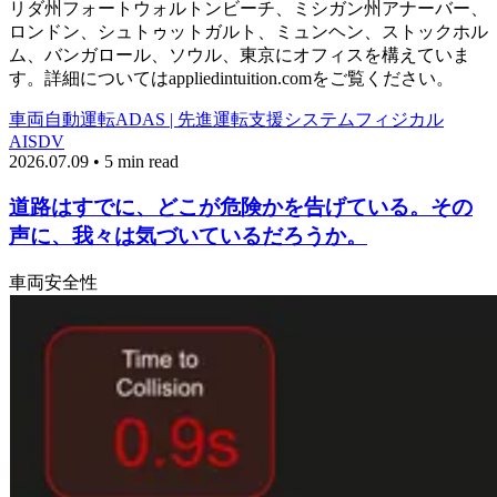
リダ州フォートウォルトンビーチ、ミシガン州アナーバー、
ロンドン、シュトゥットガルト、ミュンヘン、ストックホル
ム、バンガロール、ソウル、東京にオフィスを構えていま
す。詳細についてはappliedintuition.comをご覧ください。
車両
自動運転
ADAS | 先進運転支援システム
フィジカル
AI
SDV
2026.07.09 • 5 min read
道路はすでに、どこが危険かを告げている。その
声に、我々は気づいているだろうか。
車両
安全性