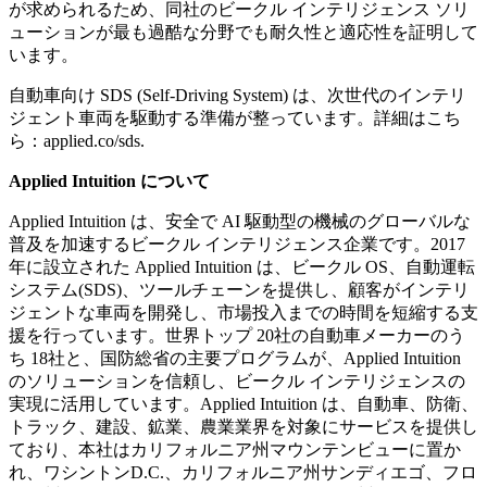
が求められるため、同社のビークル インテリジェンス ソリ
ューションが最も過酷な分野でも耐久性と適応性を証明して
います。
自動車向け SDS (Self-Driving System) は、次世代のインテリ
ジェント車両を駆動する準備が整っています。詳細はこち
ら：applied.co/sds.
Applied Intuition について
Applied Intuition は、安全で AI 駆動型の機械のグローバルな
普及を加速するビークル インテリジェンス企業です。2017
年に設立された Applied Intuition は、ビークル OS、自動運転
システム(SDS)、ツールチェーンを提供し、顧客がインテリ
ジェントな車両を開発し、市場投入までの時間を短縮する支
援を行っています。世界トップ 20社の自動車メーカーのう
ち 18社と、国防総省の主要プログラムが、Applied Intuition
のソリューションを信頼し、ビークル インテリジェンスの
実現に活用しています。Applied Intuition は、自動車、防衛、
トラック、建設、鉱業、農業業界を対象にサービスを提供し
ており、本社はカリフォルニア州マウンテンビューに置か
れ、ワシントンD.C.、カリフォルニア州サンディエゴ、フロ