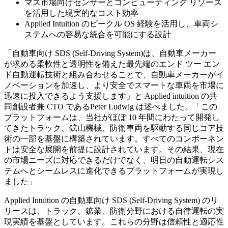
マス市場向けセンサーとコンピューティング リソース
を活用した現実的なコスト効率
Applied Intuition のビークル OS 経験を活用し、車両シ
ステムへの容易な統合を可能にする設計
「自動車向け SDS (Self-Driving System)は、自動車メーカー
が求める柔軟性と透明性を備えた最先端のエンド ツー エン
ド自動運転技術と組み合わせることで、自動車メーカーがイ
ノベーションを加速し、より安全でスマートな車両を市場に
迅速に投入できるよう支援します」と Applied intuition の共
同創設者兼 CTO であるPeter Ludwig は述べました。「この
プラットフォームは、当社がほぼ 10 年間にわたって開発し
てきたトラック、鉱山機械、防衛車両を駆動する同じコア技
術の一部を基盤に構築されています。すべてのコンポーネン
トは安全な展開を前提に設計されています。その結果、現在
の市場ニーズに対応できるだけでなく、明日の自動運転シス
テムへとシームレスに進化できるプラットフォームが実現し
ました」
Applied Intuition の自動車向け SDS (Self-Driving System) のリ
リースは、トラック、鉱業、防衛分野における自律運転の実
現実績を基盤としています。これらの分野は信頼性と適応性