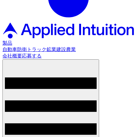
製品
自動車
防衛
トラック
鉱業
建設
農業
会社概要
応募する