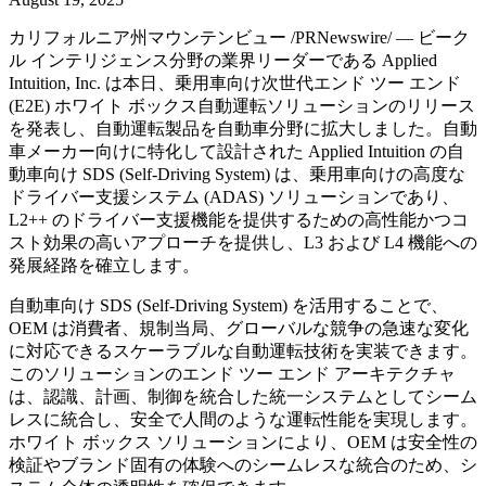
カリフォルニア州マウンテンビュー /PRNewswire/ — ビーク
ル インテリジェンス分野の業界リーダーである Applied
Intuition, Inc. は本日、乗用車向け次世代エンド ツー エンド
(E2E) ホワイト ボックス自動運転ソリューションのリリース
を発表し、自動運転製品を自動車分野に拡大しました。自動
車メーカー向けに特化して設計された Applied Intuition の自
動車向け SDS (Self-Driving System) は、乗用車向けの高度な
ドライバー支援システム (ADAS) ソリューションであり、
L2++ のドライバー支援機能を提供するための高性能かつコ
スト効果の高いアプローチを提供し、L3 および L4 機能への
発展経路を確立します。
自動車向け SDS (Self-Driving System) を活用することで、
OEM は消費者、規制当局、グローバルな競争の急速な変化
に対応できるスケーラブルな自動運転技術を実装できます。
このソリューションのエンド ツー エンド アーキテクチャ
は、認識、計画、制御を統合した統一システムとしてシーム
レスに統合し、安全で人間のような運転性能を実現します。
ホワイト ボックス ソリューションにより、OEM は安全性の
検証やブランド固有の体験へのシームレスな統合のため、シ