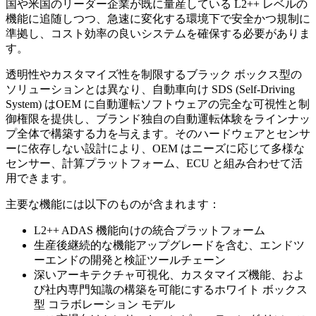
国や米国のリーダー企業が既に量産している L2++ レベルの
機能に追随しつつ、急速に変化する環境下で安全かつ規制に
準拠し、コスト効率の良いシステムを確保する必要がありま
す。
透明性やカスタマイズ性を制限するブラック ボックス型の
ソリューションとは異なり、自動車向け SDS (Self-Driving
System) はOEM に自動運転ソフトウェアの完全な可視性と制
御権限を提供し、ブランド独自の自動運転体験をラインナッ
プ全体で構築する力を与えます。そのハードウェアとセンサ
ーに依存しない設計により、OEM はニーズに応じて多様な
センサー、計算プラットフォーム、ECU と組み合わせて活
用できます。
主要な機能には以下のものが含まれます：
L2++ ADAS 機能向けの統合プラットフォーム
生産後継続的な機能アップグレードを含む、エンドツ
ーエンドの開発と検証ツールチェーン
深いアーキテクチャ可視化、カスタマイズ機能、およ
び社内専門知識の構築を可能にするホワイト ボックス
型 コラボレーション モデル