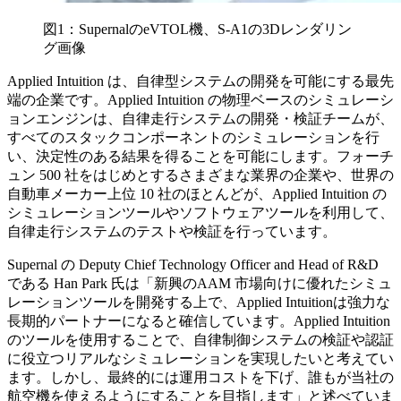
図1：SupernalのeVTOL機、S-A1の3Dレンダリン
グ画像
Applied Intuition は、自律型システムの開発を可能にする最先
端の企業です。Applied Intuition の物理ベースのシミュレーシ
ョンエンジンは、自律走行システムの開発・検証チームが、
すべてのスタックコンポーネントのシミュレーションを行
い、決定性のある結果を得ることを可能にします。フォーチ
ュン 500 社をはじめとするさまざまな業界の企業や、世界の
自動車メーカー上位 10 社のほとんどが、Applied Intuition の
シミュレーションツールやソフトウェアツールを利用して、
自律走行システムのテストや検証を行っています。
Supernal の Deputy Chief Technology Officer and Head of R&D
である Han Park 氏は「新興のAAM 市場向けに優れたシミュ
レーションツールを開発する上で、Applied Intuitionは強力な
長期的パートナーになると確信しています。Applied Intuition
のツールを使用することで、自律制御システムの検証や認証
に役立つリアルなシミュレーションを実現したいと考えてい
ます。しかし、最終的には運用コストを下げ、誰もが当社の
航空機を使えるようにすることを目指します」と述べていま