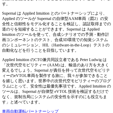
す。
Supernal は Applied Intuition とのパートナーシップにより、
Applied のツールが Supernal の自律型AAM車両（図2）の安
全性と信頼性をモデル化することを検証し、認証取得までの
道のりを短縮することができます。Supernal は Applied
Intuition のツールを使って、合成シナリオでの予測・動作計
画コンポーネントのテスト、合成3D環境での知覚システム
のシミュレーション、HIL（Hardware-in-the-Loop）テストの
自動化などを行うことを目指しています。
Applied Intuition のCTO兼共同設立者である Peter Ludwig は
「次世代空モビリティー (AAM) は、輸送のあり方を大きく
変えるでしょう。Supernal が責任を持って次世代空モビリテ
ィーのeVTOL車両を製作する旅に、我々が参加できること
を嬉しく思います。世界中の次世代空モビリティーのプログ
ラムにとって、安全性は最優先事項です。Applied Intuition の
ツールは、Supernal が自律型 eVTOL 技術を検証するだけで
なく、規制当局にシステムの安全性を示すのにも役立ちま
す」と述べています。
車両
自動運転
パートナーシップ