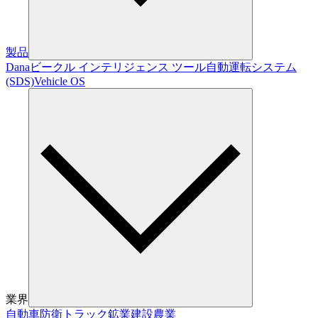
製品
Dana
ビークル インテリジェンス ツール
自動運転システム
(SDS)
Vehicle OS
業界
自動車
防衛
トラック
鉱業
建設
農業