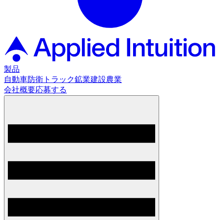
製品
自動車
防衛
トラック
鉱業
建設
農業
会社概要
応募する