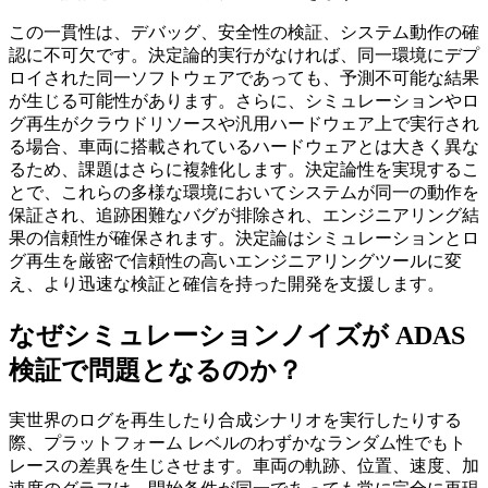
この一貫性は、デバッグ、安全性の検証、システム動作の確
認に不可欠です。決定論的実行がなければ、同一環境にデプ
ロイされた同一ソフトウェアであっても、予測不可能な結果
が生じる可能性があります。さらに、シミュレーションやロ
グ再生がクラウドリソースや汎用ハードウェア上で実行され
る場合、車両に搭載されているハードウェアとは大きく異な
るため、課題はさらに複雑化します。決定論性を実現するこ
とで、これらの多様な環境においてシステムが同一の動作を
保証され、追跡困難なバグが排除され、エンジニアリング結
果の信頼性が確保されます。決定論はシミュレーションとロ
グ再生を厳密で信頼性の高いエンジニアリングツールに変
え、より迅速な検証と確信を持った開発を支援します。
なぜシミュレーションノイズが ADAS
検証で問題となるのか？
実世界のログを再生したり合成シナリオを実行したりする
際、プラットフォーム レベルのわずかなランダム性でもト
レースの差異を生じさせます。車両の軌跡、位置、速度、加