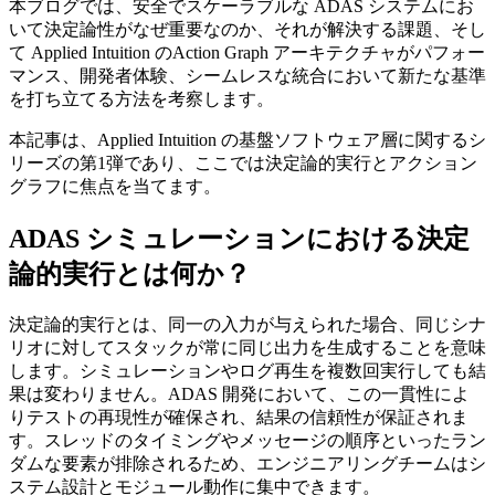
本ブログでは、安全でスケーラブルな ADAS システムにお
いて決定論性がなぜ重要なのか、それが解決する課題、そし
て Applied Intuition のAction Graph アーキテクチャがパフォー
マンス、開発者体験、シームレスな統合において新たな基準
を打ち立てる方法を考察します。
本記事は、Applied Intuition の基盤ソフトウェア層に関するシ
リーズの第1弾であり、ここでは決定論的実行とアクション
グラフに焦点を当てます。
ADAS シミュレーションにおける決定
論的実行とは何か？
決定論的実行とは、同一の入力が与えられた場合、同じシナ
リオに対してスタックが常に同じ出力を生成することを意味
します。シミュレーションやログ再生を複数回実行しても結
果は変わりません。ADAS 開発において、この一貫性によ
りテストの再現性が確保され、結果の信頼性が保証されま
す。スレッドのタイミングやメッセージの順序といったラン
ダムな要素が排除されるため、エンジニアリングチームはシ
ステム設計とモジュール動作に集中できます。