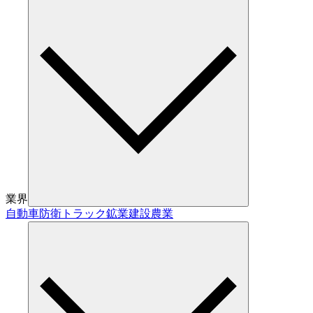
業界
自動車
防衛
トラック
鉱業
建設
農業