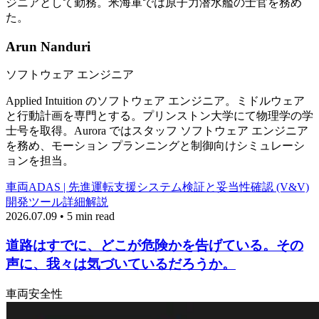
ジニアとして勤務。米海軍では原子力潜水艦の士官を務め
た。
Arun Nanduri
ソフトウェア エンジニア
Applied Intuition のソフトウェア エンジニア。ミドルウェア
と行動計画を専門とする。プリンストン大学にて物理学の学
士号を取得。Aurora ではスタッフ ソフトウェア エンジニア
を務め、モーション プランニングと制御向けシミュレーシ
ョンを担当。
車両
ADAS | 先進運転支援システム
検証と妥当性確認 (V&V)
開発ツール
詳細解説
2026.07.09 • 5 min read
道路はすでに、どこが危険かを告げている。その
声に、我々は気づいているだろうか。
車両
安全性