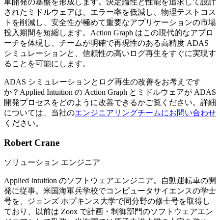
車開発の基盤を形成します。決定論性と性能を追求して設計
されたミドルウェアは、エラー率を低減し、物理テストコス
トを削減し、安全性が極めて重要なアプリケーションの市場
投入期間を短縮します。Action Graph はこの現代的なアプロ
ーチを体現し、チームが明確で再現性のある高精度 ADAS
シミュレーションと、信頼性の高いログ再生をすぐに実現す
ることを可能にします。
ADAS シミュレーションとログ再生の改善をお考えです
か？Applied Intuition の Action Graph とミドルウェアが ADAS
開発プロセスをどのように改善できるかご覧ください。詳細
については、当社の
エンジニアリングチームにお問い合わせ
ください。
Robert Crane
ソリューション エンジニア
Applied Intuition のソフトウェアエンジニア。自動運転車の開
発に従事。米国海軍兵学校でコンピュータサイエンスの学士
号を、ジョンズ ホプキンス大学で同分野の修士号を取得し
ており、以前は Zoox で計画・制御部門のソフトウェアエン