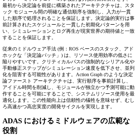
最初から決定論を前提に構築されたアーキテクチャは、スタ
ック モジュール間の明確な通信順序を強制し、入力が一貫
した順序で処理されることを保証します。決定論的実行は事
前計算されたスケジュールと一貫した初期化パターンを用
い、シミュレーションとログ再生が現実世界の期待値と一致
することを保証します。
従来のミドルウェア手法 (例：ROS ベースのスタック、アド
ホックな「決定論パッチ」) は、リソース使用効率の低さに
陥りやすいです。クリティカルパスの強制的なシリアル化や
手動修正ステップがシミュレーション速度を低下させ、並列
化を阻害する可能性があります。Action Graph のような決定
論ファースト アーキテクチャは、実行順序を事前計算し、
アイドル時間を削減し、モジュールが独立かつ予測可能に動
作することを可能にすることで、システムリソース使用を最
適化します。この性能向上は信頼性の犠牲を意味せず、むし
ろ高速かつ高忠実度の開発サイクルを実現します。
ADAS におけるミドルウェアの広範な
役割