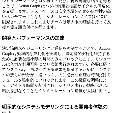
シミュレーションとログ再生のたびに再現可能な結果を得る
ことで、Action Graph はバグの特定と検証サイクルの高速化
を支援します。テストケースは安全認証のための信頼性の高
いベンチマークとなり、シミュレーション ノイズはゼロに
削減されます。これによりチームは最大限の確信を持って反
復と優先順位付けを行えます。
開発とパフォーマンスの加速
決定論的スケジューリングと通信を強制することで、Action
Graph は効率的な並列化を実現し、決定論的実行を維持する
ために必要な最小限の時間のみをブロックします。モジュー
ルは入力が利用可能になり次第実行されますが、必要に応じ
てシステムは、再現性のある結果を保証するために、システ
ムの残りの部分が「追いつく」のに必要な正確な時間だけモ
ジュールを強制的にブロックします。この緻密な調整によ
り、アイドル時間が削減され、シナリオ実行が効率化され、
精度を損なうことなくシミュレーション速度が大幅に向上し
ます。
明示的なシステムモデリングによる開発者体験の