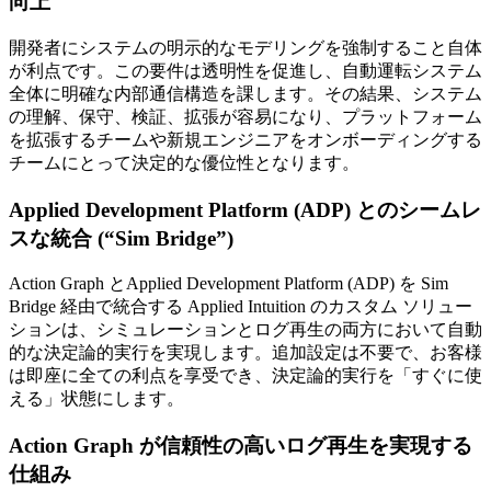
向上
開発者にシステムの明示的なモデリングを強制すること自体
が利点です。この要件は透明性を促進し、自動運転システム
全体に明確な内部通信構造を課します。その結果、システム
の理解、保守、検証、拡張が容易になり、プラットフォーム
を拡張するチームや新規エンジニアをオンボーディングする
チームにとって決定的な優位性となります。
Applied Development Platform (ADP) とのシームレ
スな統合 (“Sim Bridge”)
Action Graph とApplied Development Platform (ADP) を Sim
Bridge 経由で統合する Applied Intuition のカスタム ソリュー
ションは、シミュレーションとログ再生の両方において自動
的な決定論的実行を実現します。追加設定は不要で、お客様
は即座に全ての利点を享受でき、決定論的実行を「すぐに使
える」状態にします。
Action Graph が信頼性の高いログ再生を実現する
仕組み