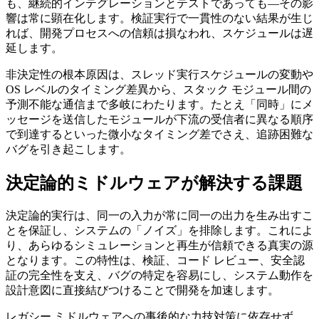
も、継続的インテグレーションとテストであっても—その影
響は常に顕在化します。検証実行で一貫性のない結果が生じ
れば、開発プロセスへの信頼は損なわれ、スケジュールは遅
延します。
非決定性の根本原因は、スレッド実行スケジュールの変動や
OS レベルのタイミング差異から、スタック モジュール間の
予測不能な通信まで多岐にわたります。たとえ「同時」にメ
ッセージを送信したモジュールが下流の受信者に異なる順序
で到達するといった微小なタイミング差でさえ、追跡困難な
バグを引き起こします。
決定論的ミドルウェアが解決する課題
決定論的実行は、同一の入力が常に同一の出力を生み出すこ
とを保証し、システムの「ノイズ」を排除します。これによ
り、あらゆるシミュレーションと再生が信頼できる真実の源
となります。この特性は、検証、コード レビュー、安全認
証の完全性を支え、バグの特定を容易にし、システム動作を
設計意図に直接結びつけることで開発を加速します。
レガシー ミドルウェアへの事後的な力技対策に依存せず、