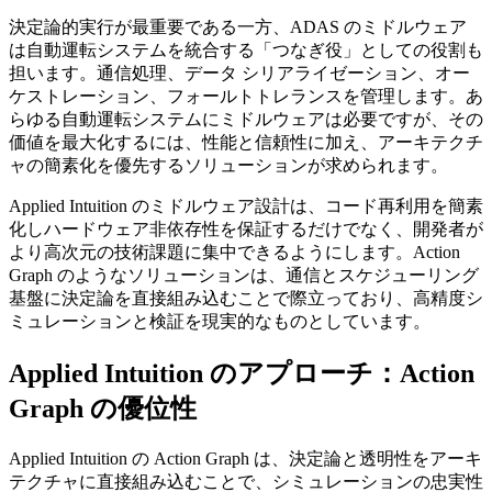
決定論的実行が最重要である一方、ADAS のミドルウェア
は自動運転システムを統合する「つなぎ役」としての役割も
担います。通信処理、データ シリアライゼーション、オー
ケストレーション、フォールトトレランスを管理します。あ
らゆる自動運転システムにミドルウェアは必要ですが、その
価値を最大化するには、性能と信頼性に加え、アーキテクチ
ャの簡素化を優先するソリューションが求められます。
Applied Intuition のミドルウェア設計は、コード再利用を簡素
化しハードウェア非依存性を保証するだけでなく、開発者が
より高次元の技術課題に集中できるようにします。Action
Graph のようなソリューションは、通信とスケジューリング
基盤に決定論を直接組み込むことで際立っており、高精度シ
ミュレーションと検証を現実的なものとしています。
Applied Intuition のアプローチ：Action
Graph の優位性
Applied Intuition の Action Graph は、決定論と透明性をアーキ
テクチャに直接組み込むことで、シミュレーションの忠実性