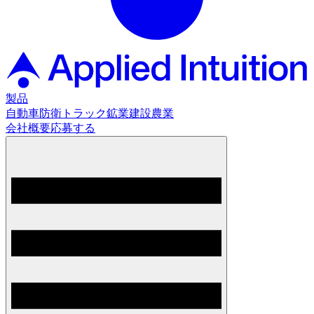
製品
自動車
防衛
トラック
鉱業
建設
農業
会社概要
応募する