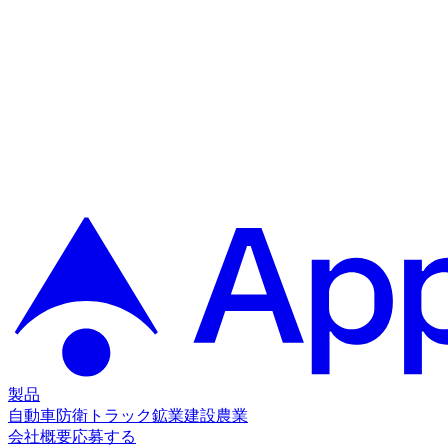
製品
自動車
防衛
トラック
鉱業
建設
農業
会社概要
応募する