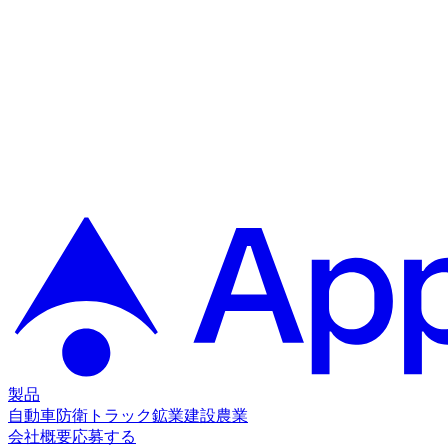
製品
自動車
防衛
トラック
鉱業
建設
農業
会社概要
応募する