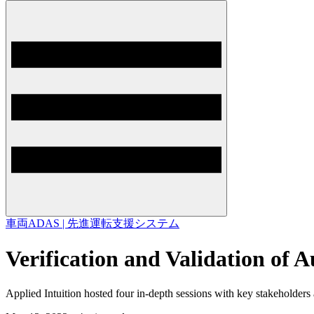
車両
ADAS | 先進運転支援システム
Verification and Validation o
Applied Intuition hosted four in-depth sessions with key stakeholde