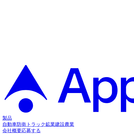
製品
自動車
防衛
トラック
鉱業
建設
農業
会社概要
応募する