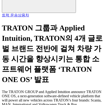
트럭 운송
상용차
TRATON 그룹과 Applied
Intuition, TRATON의 4개 글로
벌 브랜드 전반에 걸쳐 차량 가
동 시간을 향상시키는 통합 소
프트웨어 플랫폼 ‘TRATON
ONE OS’ 발표
The TRATON GROUP and Applied Intuition announce TRATON
ONE OS, a next-generation software-defined vehicle platform that
will power all new vehicles across TRATON’s four brands: Scania,
MAN, International and Volkswagen Truck & Bus.