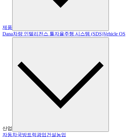
제품
Dana
차량 인텔리전스 툴
자율주행 시스템 (SDS)
Vehicle OS
산업
자동차
국방
트럭
광업
건설
농업