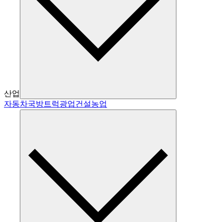
산업
자동차
국방
트럭
광업
건설
농업