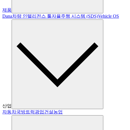
제품
Dana
차량 인텔리전스 툴
자율주행 시스템 (SDS)
Vehicle OS
산업
자동차
국방
트럭
광업
건설
농업