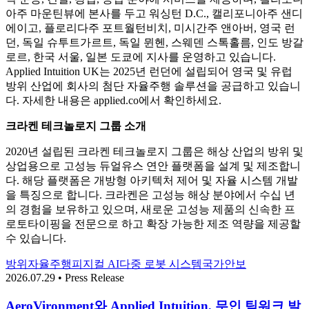
아주 마운틴뷰에 본사를 두고 워싱턴 D.C., 캘리포니아주 샌디
에이고, 플로리다주 포트월턴비치, 미시간주 앤아버, 영국 런
던, 독일 슈투트가르트, 독일 뮌헨, 스웨덴 스톡홀름, 인도 방갈
로르, 한국 서울, 일본 도쿄에 지사를 운영하고 있습니다.
Applied Intuition UK는 2025년 런던에 설립되어 영국 및 유럽
방위 산업에 회사의 첨단 자율주행 솔루션을 공급하고 있습니
다. 자세한 내용은 applied.co에서 확인하세요.
크라켄 테크놀로지 그룹 소개
2020년 설립된 크라켄 테크놀로지 그룹은 해상 산업의 방위 및
상업용으로 고성능 듀얼유스 연안 플랫폼을 설계 및 제조합니
다. 해당 플랫폼은 개방형 아키텍처 제어 및 자율 시스템 개발
을 특징으로 합니다. 크라켄은 고성능 해상 분야에서 수십 년
의 경험을 보유하고 있으며, 새로운 고성능 제품의 신속한 프
로토타이핑을 전문으로 하고 확장 가능한 제조 역량을 제공할
수 있습니다.
방위
자율주행
피지컬 AI
다중 로봇 시스템
국가안보
2026.07.29 • Press Release
AeroVironment와 Applied Intuition, 무인 팀워크 발