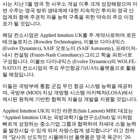
사는 지난 5월 영국 첫 사무소 개설 이후 크게 성장해왔으며 이
번 수주는 영국 방위 생태계에 대한 지속적인 투자와 영국 산
업계와 함께 주권적 자율 능력 구축을 위한 약속의 주요 이정
표가 될 것입니다.
해당 컨소시엄은 Applied Intuition UK를 주 계약사로하며 로든
테크놀로지스 (Rowden Technologies), 이볼브 다이내믹스
(Evolve Dynamics), SAIF 오토노미 (SAIF Autonomy), 프레이저-
내시 컨설팅 (Frazer-Nash Consultancy) 그리고 학술 파트너로
구성됩니다. 이볼브 다이내믹스 (Evolve Dynamics)의 WOLFE-
NATO가 컨소시엄의 주요 무인항공기(UAS) 플랫폼으로 활용
될 예정입니다.
이들은 국방부에 통합 군집 무인 항공 시스템 능력을 제공하
며, 국방부 (MOD) 지상 개방형 시스템 아키텍처(LOSA)에서
제시된 원칙에 기반한 협력적 자율성 개발을 지원할 것입니다.
Applied Intuition UK의 이안 라몬트(Iain Lamont) MBE 대표는
“Applied Intuition UK는 국방과학기술연구소(Dstl) 및 이처럼
빠르게 성장하는 중소기업 그룹과 협력하여 차세대 스웜 능력
을 발전시킬 수 있게 되어 자랑스럽게 생각합니다” 라고 전하
며 “당사의 선도적인 시뮬레이션 플랫폼은 영국 육군이 ‘20-