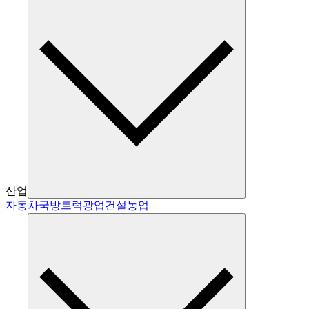
산업
자동차
국방
트럭
광업
건설
농업