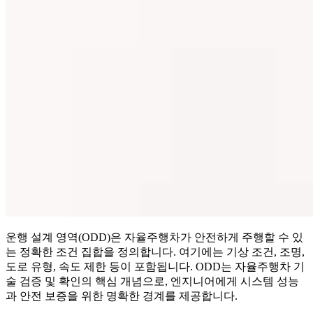
운행 설계 영역(ODD)은 자율주행차가 안전하게 주행할 수 있
는 정확한 조건 집합을 정의합니다. 여기에는 기상 조건, 조명,
도로 유형, 속도 제한 등이 포함됩니다. ODD는 자율주행차 기
술 검증 및 확인의 핵심 개념으로, 엔지니어에게 시스템 성능
과 안전 보증을 위한 명확한 경계를 제공합니다.