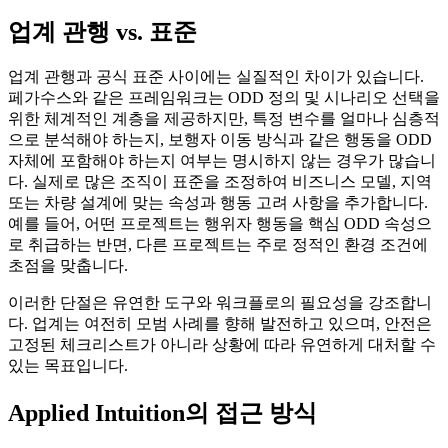
업계 관행 vs. 표준
업계 관행과 공식 표준 사이에는 실질적인 차이가 있습니다.
페가수스와 같은 프레임워크는 ODD 정의 및 시나리오 선택을
위한 체계적인 계층을 제공하지만, 특정 변수를 얼마나 심층적
으로 분석해야 하는지, 보행자 이동 방식과 같은 행동을 ODD
자체에 포함해야 하는지 여부는 명시하지 않는 경우가 많습니
다. 실제로 많은 조직이 표준을 조정하여 비즈니스 모델, 지역
또는 차량 설계에 맞는 속성과 행동 고려 사항을 추가합니다.
예를 들어, 어떤 프로젝트는 행위자 행동을 핵심 ODD 속성으
로 취급하는 반면, 다른 프로젝트는 주로 정적인 환경 조건에
초점을 맞춥니다.
이러한 단절은 유연한 도구와 워크플로의 필요성을 강조합니
다. 업계는 여전히 모범 사례를 향해 발전하고 있으며, 안전은
고정된 체크리스트가 아니라 상황에 따라 유연하게 대처할 수
있는 목표입니다.
Applied Intuition의 접근 방식