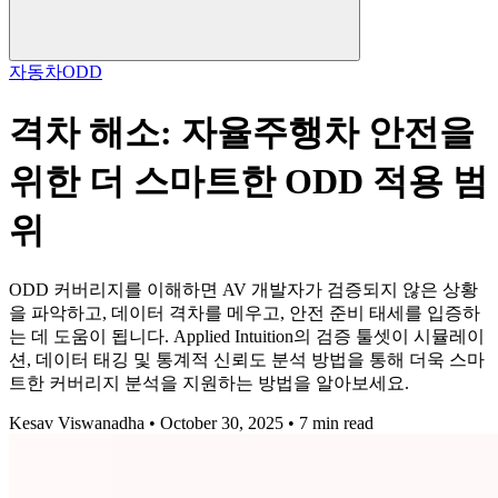
자동차
ODD
격차 해소: 자율주행차 안전을
위한 더 스마트한 ODD 적용 범
위
ODD 커버리지를 이해하면 AV 개발자가 검증되지 않은 상황
을 파악하고, 데이터 격차를 메우고, 안전 준비 태세를 입증하
는 데 도움이 됩니다. Applied Intuition의 검증 툴셋이 시뮬레이
션, 데이터 태깅 및 통계적 신뢰도 분석 방법을 통해 더욱 스마
트한 커버리지 분석을 지원하는 방법을 알아보세요.
Kesav Viswanadha • October 30, 2025 • 7 min read