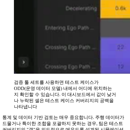
검증 툴 세트를 사용하면 테스트 케이스가
ODD(운영 데이터 모델) 내에서 어디에 위치하는
지 확인할 수 있습니다. 이 대시보드에서 값이 낮거
나 누락된 셀은 테스트 케이스 커버리지의 공백을
나타냅니다
통계 및 데이터 기반 검토는 매우 중요합니다. 주행 데이터가
드물거나 특이한 조합을 포괄하지 못하는 경우, 팀은 테스트
커버리지의 "갭"을 의도적으로 메우도록 설계된 시뮬레이션