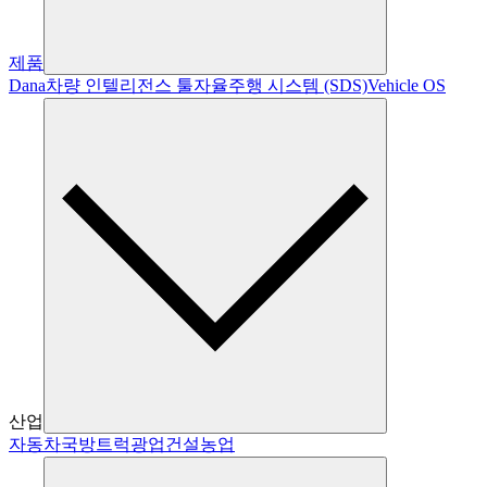
제품
Dana
차량 인텔리전스 툴
자율주행 시스템 (SDS)
Vehicle OS
산업
자동차
국방
트럭
광업
건설
농업