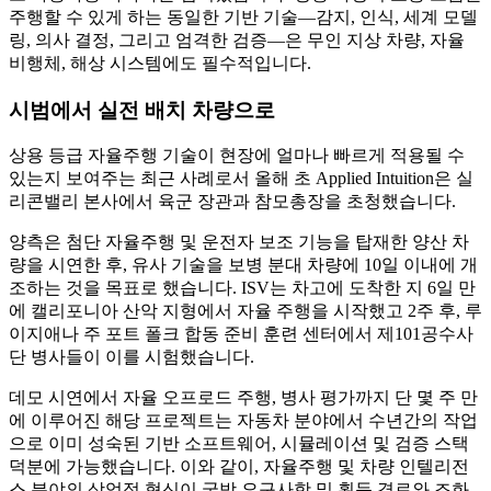
주행할 수 있게 하는 동일한 기반 기술—감지, 인식, 세계 모델
링, 의사 결정, 그리고 엄격한 검증—은 무인 지상 차량, 자율
비행체, 해상 시스템에도 필수적입니다.
시범에서 실전 배치 차량으로
상용 등급 자율주행 기술이 현장에 얼마나 빠르게 적용될 수
있는지 보여주는 최근 사례로서 올해 초 Applied Intuition은 실
리콘밸리 본사에서 육군 장관과 참모총장을 초청했습니다.
양측은 첨단 자율주행 및 운전자 보조 기능을 탑재한 양산 차
량을 시연한 후, 유사 기술을 보병 분대 차량에 10일 이내에 개
조하는 것을 목표로 했습니다. ISV는 차고에 도착한 지 6일 만
에 캘리포니아 산악 지형에서 자율 주행을 시작했고 2주 후, 루
이지애나 주 포트 폴크 합동 준비 훈련 센터에서 제101공수사
단 병사들이 이를 시험했습니다.
데모 시연에서 자율 오프로드 주행, 병사 평가까지 단 몇 주 만
에 이루어진 해당 프로젝트는 자동차 분야에서 수년간의 작업
으로 이미 성숙된 기반 소프트웨어, 시뮬레이션 및 검증 스택
덕분에 가능했습니다. 이와 같이, 자율주행 및 차량 인텔리전
스 분야의 상업적 혁신이 국방 요구사항 및 획득 경로와 조화